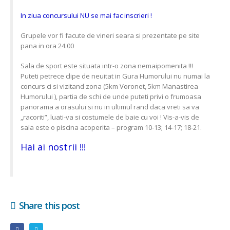
In ziua concursului NU se mai fac inscrieri !
Grupele vor fi facute de vineri seara si prezentate pe site
pana in ora 24.00
Sala de sport este situata intr-o zona nemaipomenita !!!
Puteti petrece clipe de neuitat in Gura Humorului nu numai la
concurs ci si vizitand zona (5km Voronet, 5km Manastirea
Humorului ), partia de schi de unde puteti privi o frumoasa
panorama a orasului si nu in ultimul rand daca vreti sa va
„racoriti”, luati-va si costumele de baie cu voi ! Vis-a-vis de
sala este o piscina acoperita – program 10-13; 14-17; 18-21.
Hai ai nostrii !!!
Share this post