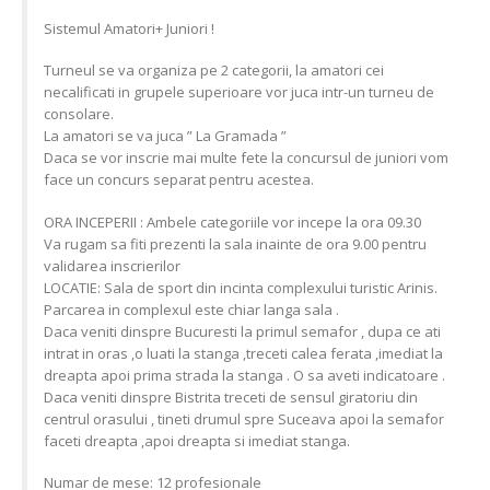
Sistemul Amatori+ Juniori !
Turneul se va organiza pe 2 categorii, la amatori cei
necalificati in grupele superioare vor juca intr-un turneu de
consolare.
La amatori se va juca ” La Gramada ”
Daca se vor inscrie mai multe fete la concursul de juniori vom
face un concurs separat pentru acestea.
ORA INCEPERII : Ambele categoriile vor incepe la ora 09.30
Va rugam sa fiti prezenti la sala inainte de ora 9.00 pentru
validarea inscrierilor
LOCATIE: Sala de sport din incinta complexului turistic Arinis.
Parcarea in complexul este chiar langa sala .
Daca veniti dinspre Bucuresti la primul semafor , dupa ce ati
intrat in oras ,o luati la stanga ,treceti calea ferata ,imediat la
dreapta apoi prima strada la stanga . O sa aveti indicatoare .
Daca veniti dinspre Bistrita treceti de sensul giratoriu din
centrul orasului , tineti drumul spre Suceava apoi la semafor
faceti dreapta ,apoi dreapta si imediat stanga.
Numar de mese: 12 profesionale