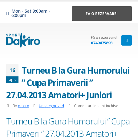
Mon - Sat 9:00am -
FĂ O REZERVARE!
6:00pm
Fă o rezervare!
0749475893
Turneu B la Gura Humorului
16
” Cupa Primaverii ”
apr.
27.04.2013 Amatori+ Juniori
pentru
By
dakiro
Uncategorized
Comentariile sunt închise
Turneu
Turneu B la Gura Humorului ” Cupa
B
la
Primaverii ” 27.04.2013 Amatori+
Gura
Humorului