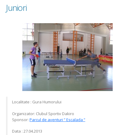
Juniori
”
Cupa
Primaverii
”
27.04.2013
Amatori+
Juniori
Localitate : Gura Humorului
Organizator: Clubul Sportiv Dakiro
Sponsor:
Parcul de aventuri ” Escalada ”
Data : 27.04.2013