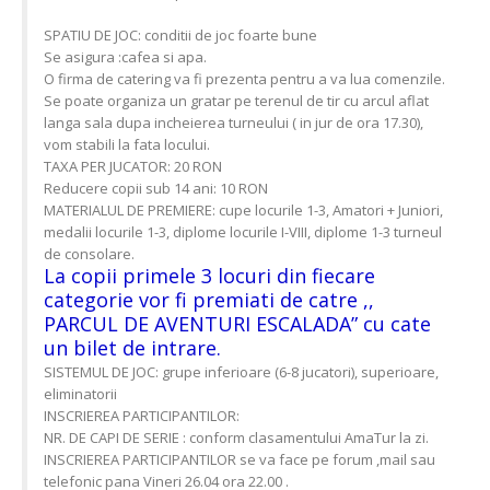
SPATIU DE JOC: conditii de joc foarte bune
Se asigura :cafea si apa.
O firma de catering va fi prezenta pentru a va lua comenzile.
Se poate organiza un gratar pe terenul de tir cu arcul aflat
langa sala dupa incheierea turneului ( in jur de ora 17.30),
vom stabili la fata locului.
TAXA PER JUCATOR: 20 RON
Reducere copii sub 14 ani: 10 RON
MATERIALUL DE PREMIERE: cupe locurile 1-3, Amatori + Juniori,
medalii locurile 1-3, diplome locurile I-VIII, diplome 1-3 turneul
de consolare.
La copii primele 3 locuri din fiecare
categorie vor fi premiati de catre ,,
PARCUL DE AVENTURI ESCALADA” cu cate
un bilet de intrare.
SISTEMUL DE JOC: grupe inferioare (6-8 jucatori), superioare,
eliminatorii
INSCRIEREA PARTICIPANTILOR:
NR. DE CAPI DE SERIE : conform clasamentului AmaTur la zi.
INSCRIEREA PARTICIPANTILOR se va face pe forum ,mail sau
telefonic pana Vineri 26.04 ora 22.00 .