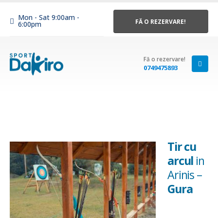
Mon - Sat 9:00am -
FĂ O REZERVARE!
6:00pm
Fă o rezervare!
0749475893
Tir cu
arcul
in
Arinis –
Gura