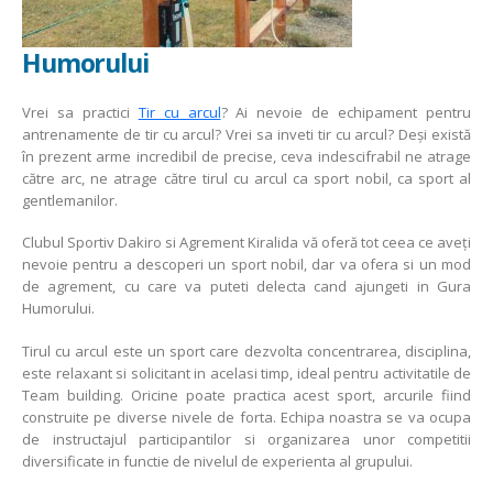
Humorului
Vrei sa practici
Tir cu arcul
? Ai nevoie de echipament pentru
antrenamente de tir cu arcul? Vrei sa inveti tir cu arcul? Deşi există
în prezent arme incredibil de precise, ceva indescifrabil ne atrage
către arc, ne atrage către tirul cu arcul ca sport nobil, ca sport al
gentlemanilor.
Clubul Sportiv Dakiro si Agrement Kiralida vă oferă tot ceea ce aveţi
nevoie pentru a descoperi un sport nobil, dar va ofera si un mod
de agrement, cu care va puteti delecta cand ajungeti in Gura
Humorului.
Tirul cu arcul este un sport care dezvolta concentrarea, disciplina,
este relaxant si solicitant in acelasi timp, ideal pentru activitatile de
Team building. Oricine poate practica acest sport, arcurile fiind
construite pe diverse nivele de forta. Echipa noastra se va ocupa
de instructajul participantilor si organizarea unor competitii
diversificate in functie de nivelul de experienta al grupului.