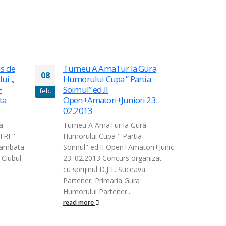
s de
Turneu A AmaTur la Gura
Cupa 
08
19
i ,,
Humorului Cupa ” Partia
Camp 
+
Soimul” ed.II
feb.
iun.
Clubul
ta
Open+Amatori+Juniori 23.
o noua
02.2013
la Ten
a
Turneu A AmaTur la Gura
read 
RI ''
Humorului Cupa " Partia
Sambata
Soimul" ed.II Open+Amatori+Juniori
 Clubul
23. 02.2013
Concurs organizat
cu sprijinul D.J.T. Suceava
Partener: Primaria Gura
Humorului Partener...
read more