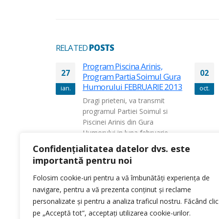
RELATED
POSTS
Program Piscina Arinis,
27
02
Program Partia Soimul Gura
Humorului FEBRUARIE 2013
ian.
oct.
Dragi prieteni, va transmit
programul Partiei Soimul si
Piscinei Arinis din Gura
Humorului in luna februarie
2013.
PROGRAM ...
Confidențialitatea datelor dvs. este
read more
importantă pentru noi
Folosim cookie-uri pentru a vă îmbunătăți experiența de
navigare, pentru a vă prezenta conținut și reclame
personalizate și pentru a analiza traficul nostru. Făcând clic
pe „Acceptă tot”, acceptați utilizarea cookie-urilor.