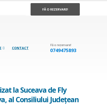
FĂ O REZERVARE!
Fă o rezervare!
E
CONTACT
0749475893
izat la Suceava de Fly
a, al Consiliului Judeţean