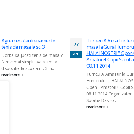
Agrement/ antrenamente
Turneu A AmaTur teni
27
tenis de masa la sc. 3
masa la Gura Humorulu
HAI AI NOSTRI ” Open
oct.
Dorita sa jucati tenis de masa ?
Amatori+ Copii Samba
Nimic mai simplu. Va stam la
08.11.2014
dispozitie la scoala nr. 3 in...
Turneu A AmaTur la Gur
read more
Humorului ,, HAI AI NOST
Open+ Amatori+ Copii 
08.11.2014 Organizator :
Sportiv Dakiro :
read more