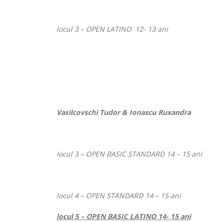
Pri
mun
locul 3 –
OPEN LATINO
12- 13 ani
Su
al
Con
Ju
Su
şi
al
Dir
Vasilcovschi Tudor & Ionascu Ruxandra
Ju
pe
Sp
şi
locul 3 –
OPEN BASIC STANDARD
14 – 15 ani
Tin
Su
locul 4 –
OPEN STANDARD
14 – 15 ani
locul 5 –
OPEN BASIC LATINO
14- 15 ani