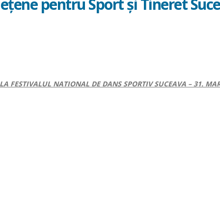
udeţene pentru Sport şi Tineret Suc
ntru
tivalul
ional
ns
rtiv,
O LA FESTIVALUL NATIONAL DE DANS SPORTIV
SUCEAVA – 31. MAR
ţia
anizat
ceava
nce
dio,
ijinul