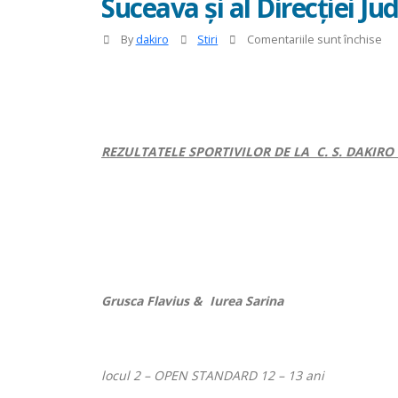
Suceava şi al Direcţiei J
pe
By
dakiro
Stiri
Comentariile sunt închise
Fes
Naţ
de
Da
Spo
REZULTATELE SPORTIVILOR DE LA C. S. DAKIR
edi
a
IX-
a,
org
la
Su
de
Grusca Flavius & Iurea Sarina
Fly
Da
Stu
cu
locul 2 –
OPEN STANDARD
12 – 13 ani
spr